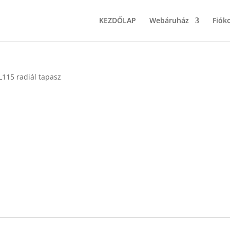
KEZDŐLAP
Webáruház
Fiók
L115 radiál tapasz