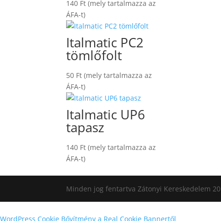
140
Ft
(mely tartalmazza az
ÁFA-t)
Italmatic PC2
tömlőfolt
50
Ft
(mely tartalmazza az
ÁFA-t)
Italmatic UP6
tapasz
140
Ft
(mely tartalmazza az
ÁFA-t)
Minden jog fentartva Zátonyi Kereskedelem 20
WordPress Cookie Bővítmény a Real Cookie Bannertől