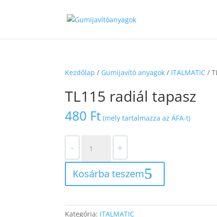
Kezdőlap
/
Gumijavító anyagok
/
ITALMATIC
/ T
TL115 radiál tapasz
480
Ft
(mely tartalmazza az ÁFA-t)
TL115
-
+
radiál
tapasz
Kosárba teszem
mennyiség
Kategória:
ITALMATIC