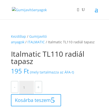
Kezdőlap
/
Gumijavító
anyagok
/
ITALMATIC
/ Italmatic TL110 radiál tapasz
Italmatic TL110 radiál
tapasz
195
Ft
(mely tartalmazza az ÁFA-t)
Italmatic
-
+
TL110
radiál
Kosárba teszem
tapasz
mennyiség