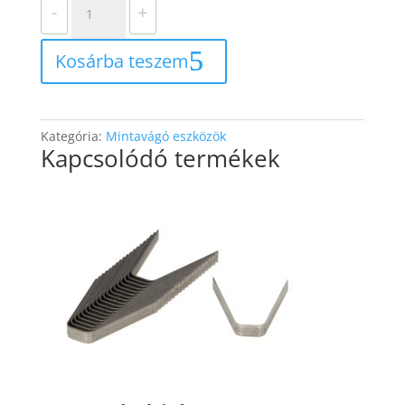
-
+
kés
R3
Kosárba teszem
mennyiség
Kategória:
Mintavágó eszközök
Kapcsolódó termékek